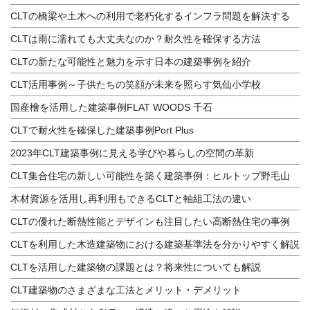
CLTの橋梁や土木への利用で老朽化するインフラ問題を解決する
CLTは雨に濡れても大丈夫なのか？耐久性を確保する方法
CLTの新たな可能性と魅力を示す日本の建築事例を紹介
CLT活用事例～子供たちの笑顔が未来を照らす気仙小学校
国産檜を活用した建築事例FLAT WOODS 千石
CLTで耐火性を確保した建築事例Port Plus
2023年CLT建築事例に見える学びや暮らしの空間の革新
CLT集合住宅の新しい可能性を築く建築事例：ヒルトップ野毛山
木材資源を活用し再利用もできるCLTと軸組工法の違い
CLTの優れた断熱性能とデザインも注目したい高断熱住宅の事例
CLTを利用した木造建築物における建築基準法を分かりやすく解説
CLTを活用した建築物の課題とは？将来性についても解説
CLT建築物のさまざまな工法とメリット・デメリット