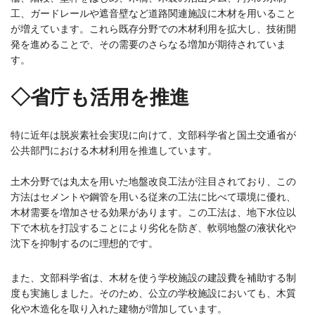
工、ガードレールや遮音壁など道路関連施設に木材を用いること
が増えています。これら既存分野での木材利用を拡大し、技術開
発を進めることで、その需要のさらなる増加が期待されていま
す。
◇省庁も活用を推進
特に近年は脱炭素社会実現に向けて、文部科学省と国土交通省が
公共部門における木材利用を推進しています。
土木分野では丸太を用いた地盤改良工法が注目されており、この
方法はセメントや鋼管を用いる従来の工法に比べて環境に優れ、
木材需要を増加させる効果があります。この工法は、地下水位以
下で木杭を打設することにより劣化を防ぎ、軟弱地盤の液状化や
沈下を抑制するのに理想的です。
また、文部科学省は、木材を使う学校施設の建設費を補助する制
度も実施しました。そのため、公立の学校施設においても、木質
化や木造化を取り入れた建物が増加しています。