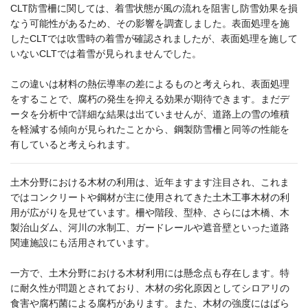
CLT防雪柵に関しては、着雪状態が風の流れを阻害し防雪効果を損
なう可能性があるため、その影響を調査しました。表面処理を施
したCLTでは吹雪時の着雪が確認されましたが、表面処理を施して
いないCLTでは着雪が見られませんでした。
この違いは材料の熱伝導率の差によるものと考えられ、表面処理
をすることで、腐朽の発生を抑える効果が期待できます。まだデ
ータを分析中で詳細な結果は出ていませんが、道路上の雪の堆積
を軽減する傾向が見られたことから、鋼製防雪柵と同等の性能を
有していると考えられます。
土木分野における木材の利用は、近年ますます注目され、これま
ではコンクリートや鋼材が主に使用されてきた土木工事木材の利
用が広がりを見せています。柵や階段、型枠、さらには木橋、木
製治山ダム、河川の水制工、ガードレールや遮音壁といった道路
関連施設にも活用されています。
一方で、土木分野における木材利用には懸念点も存在します。特
に耐久性が問題とされており、木材の劣化原因としてシロアリの
食害や腐朽菌による腐朽があります。また、木材の強度にはばら