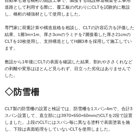
自動車も通る橋桁の開設工事で、隣接する既設林道橋梁を工事用
道路として利用する際に、覆工板の代わりにCLTを試験的に敷設
し、橋桁の補強材として使用しました。
専門家に荷重計算や構造規格を相談し、CLTの許容応力を評価した
結果、1層3m×1m、厚さ3cmのラミナを7層接着した厚さ21cmの
CLTを10枚使用し、支持構造としてH鋼3本を採用して施工してい
ます。
敷設から1年後にCLTの表面を確認した結果、割れやささくれなど
の剥離や変形はほとんど見られず、目立った劣化はありませんで
した。
◇防雪柵
CLT製の防雪柵の設置と検証では、防雪柵を1スパン4mで、合計3
スパン設置して、直立部には3970×650×60mmのCLTを2段で設置
しました。上段のCLTにはスパン毎に異なる塗料で表面塗装を施
し、下段は表面処理をしていないCLTを使用しました。