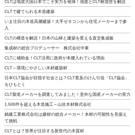
CLTは地震大国日本でこそ実力を発揮！強度とCLT耐震壁を解説
CLTで建てられる木造建築
いま注目の木造高層建築！大手ゼネコンから住宅メーカーまで参
入
CLTの構造を解説！日本の山林と建築を変える直交集成板
集成材の総合プロデューサー 株式会社中東
CLTに補助金！CLT活用に政府が本腰入れている理由
CLT～環境にやさしい木材建築材
日本CLT協会が目指す社会とは？CLT普及のけん引役「CLT協会」
をひもとく
CLT製造メーカーを調査してみました！意外な国産メーカーの実力
1,500件を超える木造施工～山佐木材株式会社
銘建工業株式会社は建材の総合メーカー！木材の可能性を見据え
て挑戦
CLTとは？世界が注目する新世代の木質材