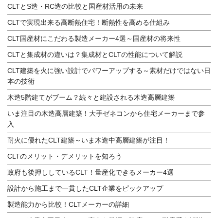
CLTとS造・RC造の比較と国産材活用の未来
CLTで実現出来る高断熱住宅！断熱性を高める仕組み
CLT国産材にこだわる製造メーカー4選～国産材の将来性
CLTと集成材の違いは？集成材とCLTの性能について解説
CLT建築を火に強い設計でパワーアップする～素材だけではない日
本の技術
木造5階建てがブーム？続々と建設される木造高層建築
いま注目の木造高層建築！大手ゼネコンから住宅メーカーまで参
入
耐火に優れたCLT建築～いま木造中高層建築が注目！
CLTのメリット・デメリットを知ろう
政府も後押ししているCLT！量産化できるメーカー4選
設計から施工まで一貫したCLT企業をピックアップ
製造能力から比較！CLTメーカーの詳細